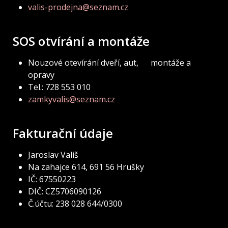
valis-prodejna@seznam.cz
SOS otvírání a montáže
Nouzové otevírání dveří, aut, montáže a
opravy
Tel.: 728 553 010
zamkyvalis@seznam.cz
Fakturační údaje
Jaroslav Vališ
Na zahajce 614, 691 56 Hrušky
IČ: 67550223
DIČ: CZ5706090126
Č.účtu: 238 028 644/0300