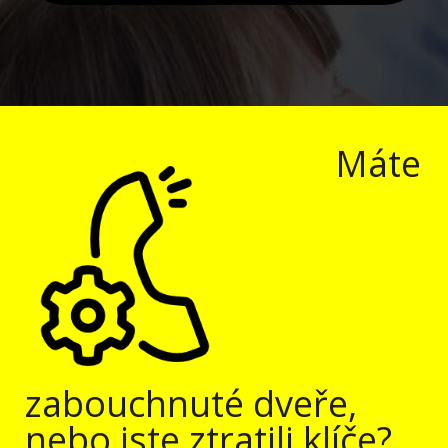
Máte
zabouchnuté dveře,
nebo jste ztratili klíče?