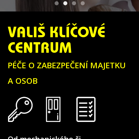
01
03
02
04
VALIŠ KLÍČOVÉ
CENTRUM
PÉČE O ZABEZPEČENÍ MAJETKU
A OSOB
Od mechanického či