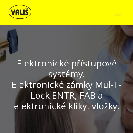
Elektronické přístupové
Bezpečnostní a protipožární
systémy.
Elektronické zámky Mul-T-
dveře
pro rodinné domy i byty.
Lock ENTR, FAB a
elektronické kliky, vložky.